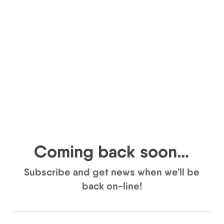
Skip
to
main
content
Coming back soon…
Subscribe and get news when we'll be
back on-line!