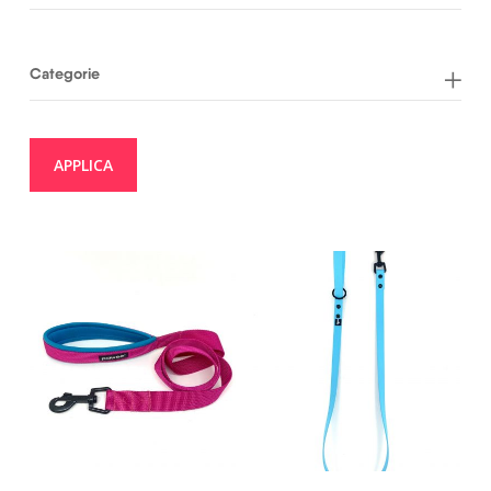
Categorie
APPLICA
19,50
€
23,50
€
20,00
€
25,00
€