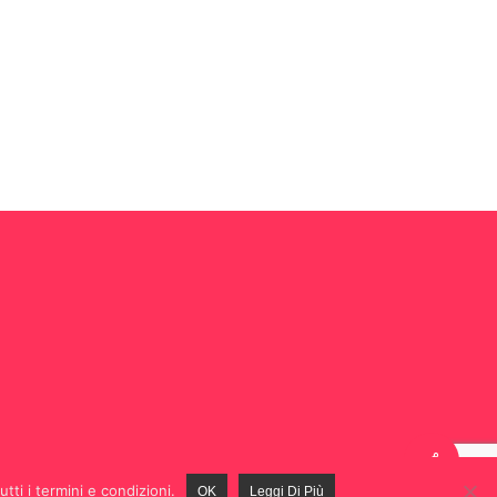
tti i termini e condizioni.
OK
Leggi Di Più