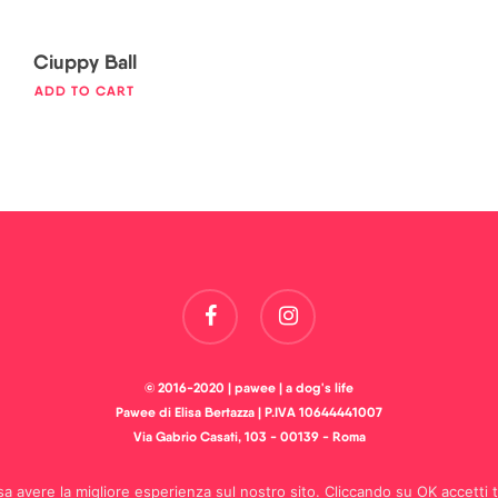
Ciuppy Ball
ADD TO CART
facebook
instagram
© 2016-2020 | pawee | a dog's life
Pawee di Elisa Bertazza | P.IVA 10644441007
Via Gabrio Casati, 103 - 00139 - Roma
a avere la migliore esperienza sul nostro sito. Cliccando su OK accetti tu