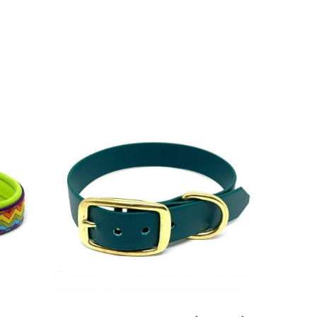
0
€
20,50
€
24,50
€