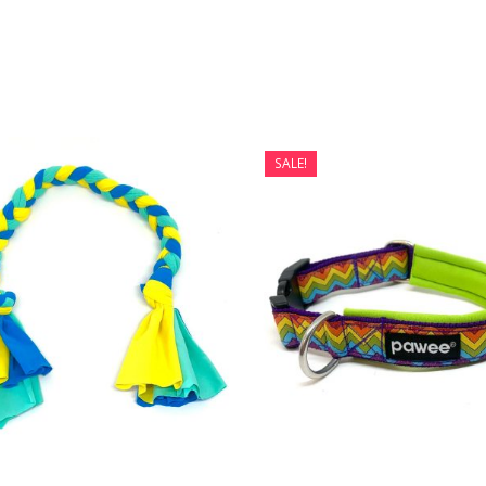
SALE!
8,50
€
19,13
€
22,5