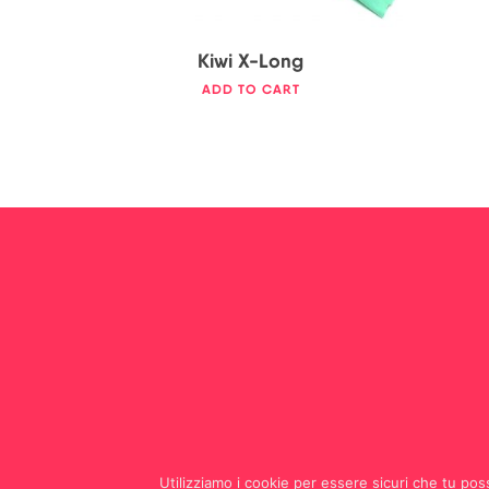
Kiwi X-Long
ADD TO CART
Utilizziamo i cookie per essere sicuri che tu poss