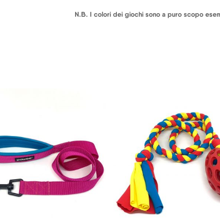
N.B. I colori dei giochi sono a puro scopo esemp
25,00
€
9,50
€
20,00
€