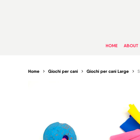
Skip
to
main
content
HOME
ABOUT
Home
Giochi per cani
Giochi per cani Large
S