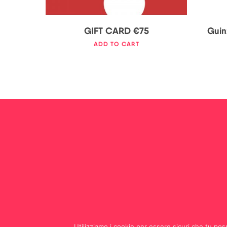
GIFT CARD €75
Guinz
ADD TO CART
Utilizziamo i cookie per essere sicuri che tu poss