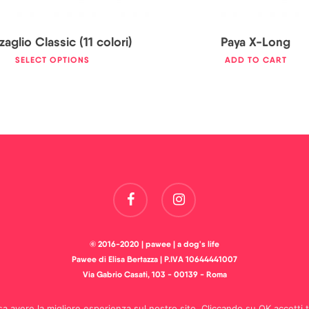
aglio Classic (11 colori)
Paya X-Long
SELECT OPTIONS
ADD TO CART
facebook
instagram
© 2016-2020 | pawee | a dog's life
Pawee di Elisa Bertazza | P.IVA 10644441007
Via Gabrio Casati, 103 - 00139 - Roma
a avere la migliore esperienza sul nostro sito. Cliccando su OK accetti tu