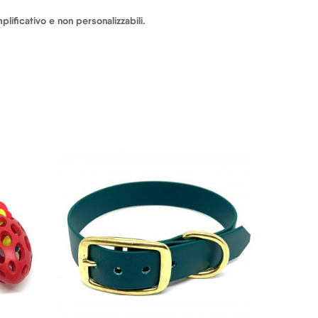
lificativo e non personalizzabili.
20,50
€
24,50
€