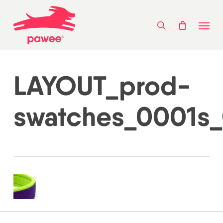
Skip
Menu
to
search
main
content
LAYOUT_prod-
swatches_0001s